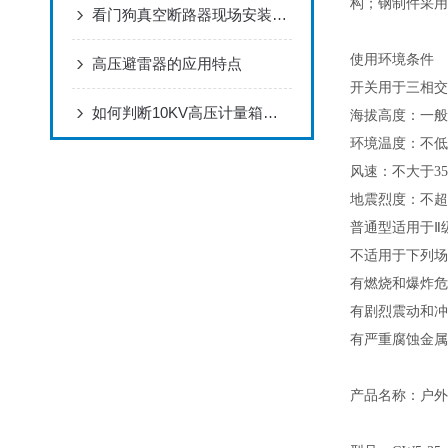
构；钢制件采用
看门狗真空断路器现场安装调试完整步骤
使用环境条件
高压避雷器的应用特点
开关用于三相交
如何判断10KV高压计量箱质量是否优异,这3点非常关键
海拔高度：一般产
环境温度：不低
风速：不大于35
地震烈度：不超
普通型适用于Ⅱ
不适用于下列场
有燃烧和爆炸危
有剧烈震动和冲
有严重腐蚀金属
产品名称：户外