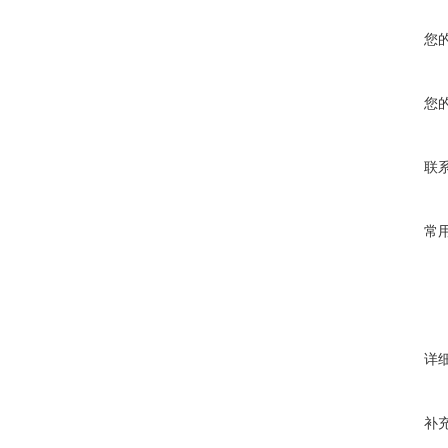
您
您
联
常
详
补