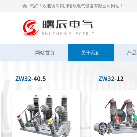
您好！欢迎访问四川曙辰电气设备有限公司网站！
网站首页
关于我们
产品