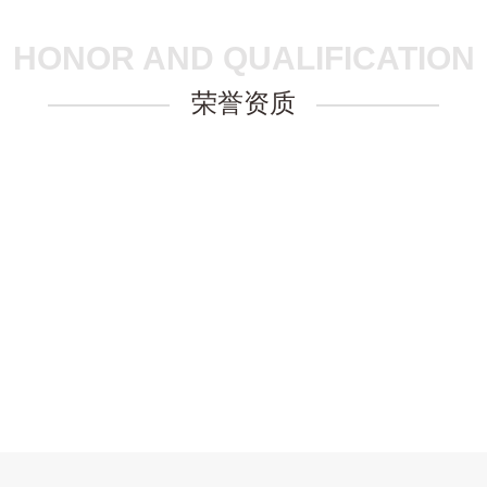
HONOR AND QUALIFICATION
荣誉资质