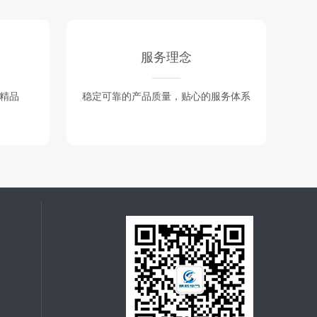
服务理念
精品
稳定可靠的产品质量，贴心的服务体系