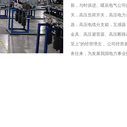
新，与时俱进。曙辰电气公司
关，高压负荷开关，高压电力
器，高压电缆分支箱，互感器
金具、高压避雷器、高压断路
至上”的经营理念， 公司经
务往来，为发展我国电力事业