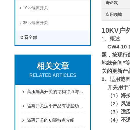
寿命次
10kv隔离开关
应用领域
35kv隔离开关
10KV
查看全部
1、概述
GW4-10
题，按现行
地线合闸”
相关文章
关的更新产
RELATED ARTICLES
2、适用范
开关用于三
高压隔离开关的结构特点与电力检修安全应用
（1）海拔高
（2）风速
隔离开关这个产品有哪些功能特点呢？
（3）适应
（4）不适
隔离开关的功能特点介绍