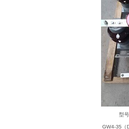
型
GW4-35（D