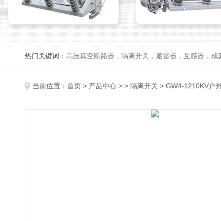
热门关键词：
高压真空断路器，隔离开关，避雷器，互感器，成
当前位置：
首页
>
产品中心
> >
隔离开关
> GW4-1210K