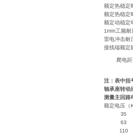
额定热稳定
额定热稳定
额定动稳定
1min工频
雷电冲击耐
接线端额定
爬电距
注：表中括
轴承座转动
测量主回路
额定电压（
35
63
110