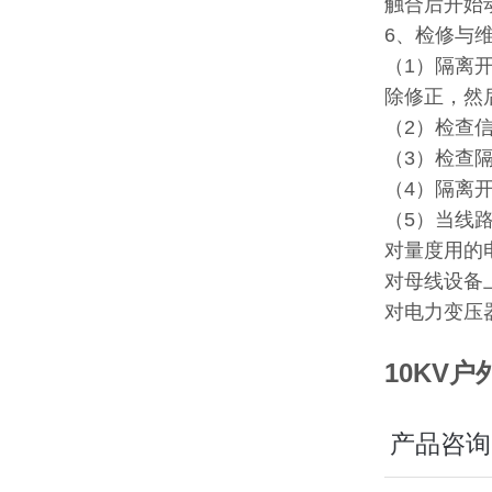
触合后开始
6、检修与
（1）隔离
除修正，然
（2）检查
（3）检查
（4）隔离
（5）当线
对量度用的
对母线设备
对电力变压
10KV
产品咨询