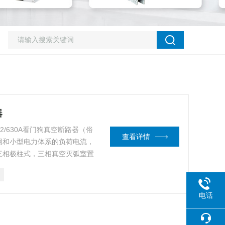
器
2/630A看门狗真空断路器（俗
查看详情
网和小型电力体系的负荷电流，
三相极柱式，三相真空灭弧室置
对地绝缘，性能可靠，绝缘强度
控制器配符实用于易取电源的场
电话