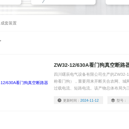
，成套装置
>
ZW32-12/630A看门狗真空断路
四川曙辰电气设备有限公司生产的ZW32-1
称看门狗），重要用来开断关合农网、城
过载电流、短路电流。该产物总体布局为
于固封极柱内，利用绝缘质料相间绝缘及
更新时间：
2024-11-12
型号：
高。重合器型智能断路器。根本型与重合
合