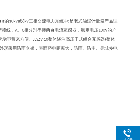
的
或
三相交流电力系统中
是老式油浸计量箱产品理
0Hz
10kV
6kV
;
型接线，
、
相分别串接两台电流互感器，额定电压
的户
A
C
10KV
统增容带来方便。
整体浇注高压干式组合互感器
整体
JLSZV-10
(
外形采用防雨伞裙，表面爬电距离大，防雨、防尘、是城乡电