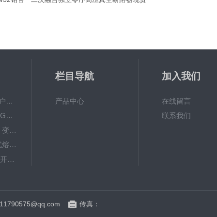
栏目导航
加入我们
VS1-12/630A10KV户内真空断路器型号参数
产品中心
在线留言
35KV高压隔离开关GW4-40.5DW/1250A刀闸
联系我们
35KV高压隔离刀闸 变电站GW4-40.5隔离开关
高原V型高压跌落式熔断器防风型HGRW-35/200
35KV户外高压隔离开关GW4-40.5/630-1250A
HRW12-15硅橡胶型10kv高压跌落式熔断器
1790575@qq.com
传真：