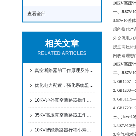
10KV高
一、
JLSZV-1
查看全部
整体
JLSZV-10
想的换代产
外交流电力
相关文章
浇注高压计
RELATED ARTICLES
网改造理想
10KV高
真空断路器的工作原理及特点介绍
二、
JLSZV-1
—
1.
GB1207
优化电力配置，强化系统监测：35KV组合式互感器在智能电网建设中的应用
—
2.
GB1208
3.
GB311.1
10KV户外真空断路器操作全流程：安装调试、分合闸操作与状态检查
4.
GB17201-
35KV高压真空断路器工作原理，真空灭弧室绝缘分合过载短路保护技术解析
三、
jlszv-10
整
1.JLSZV-10
10KV智能断路器行程小寿命长
空气相对
3.