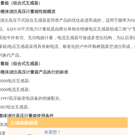
压计量箱（组合式互感器）
整体浇注高压计量箱性能概述
0
浇注高压干式组合互感器是
同类产品的
优化改进
而成的，适用于频率为
5
品。
干式电力计量箱是由两台单相全绝缘电压互感器组成三相“
"
JLSZV-10
V
系统中作有功、无功电能计量，电流互感器可做成多变比结构，为以后系
量箱
电压互感器采用具有耐电流、耐老化的户外环氧树脂真空浇注而成，
)
的换代产品。
压计量箱（组合式互感器）
整体浇注高压计量箱产品执行的标准
0
电压互感器
2006
;
电流互感器
2006
;
—
高压输变电设备的绝缘配合。
1997
组合互感器。
2007
整体浇注高压计量箱使用条件
体浇注高压干式组合互感器
环境温度：
℃～
℃
2.
-40
+40
;
欢迎您！
湿度：月平均值≤
﹪
90
;