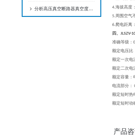
海拔高度
4.
分析高压真空断路器真空度下降的原因
周围空气
5.
爬电距离
6.
四、
JLSZV-1
准确等级：
0
额定电压比
额定一次电
额定二次电
额定容量：
电流部分：
额定短时热
额定短时动
产品咨