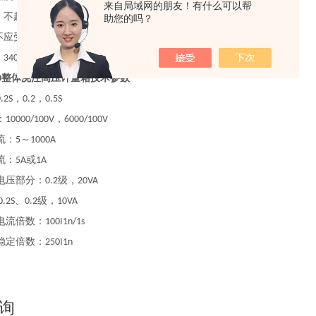
来自局域网的朋友！有什么可以帮
：不超过
2000m;
助您的吗？
不应受腐蚀性气体或可燃性气体的污染
;
：
。
340mm
整体浇注高压计量箱技术参数
0
，
，
.2S
0.2
0.5S
：
，
10000/100V
6000/100V
流：
～
5
1000A
流：
或
5A
1A
电压部分：
级，
0.2
20VA
、
级，
0.2S
0.2
10VA
电流倍数：
100I1n/1s
稳定倍数：
250I1n
询