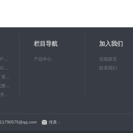
栏目导航
加入我们
VS1-12/630A10KV户内真空断路器型号参数
产品中心
在线留言
35KV高压隔离开关GW4-40.5DW/1250A刀闸
联系我们
35KV高压隔离刀闸 变电站GW4-40.5隔离开关
高原V型高压跌落式熔断器防风型HGRW-35/200
35KV户外高压隔离开关GW4-40.5/630-1250A
HRW12-15硅橡胶型10kv高压跌落式熔断器
1790575@qq.com
传真：