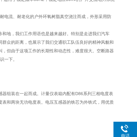
具有耐电流、耐老化的户外环氧树脂真空浇注而成，外形采用防
步和地，我们工作用语也是越来越好。特别是走进我们汽车
同群众的距离，也展示了我们交通职工队伍良好的精神风貌和
纠，但由于这项工作的长期性和动态性，难度很大。空断路器
认识一下。
器组装在一起而成。计量仪表箱内配有D86系列三相电度表
度表和两块无功电度表。电压互感器的铁芯为外铁式，用优质
电话