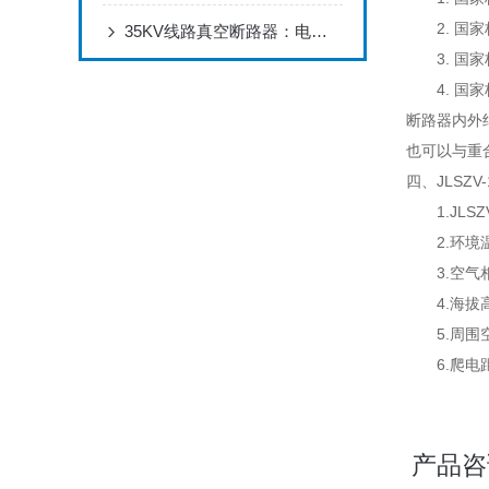
2. 国家标
35KV线路真空断路器：电力系统的安全守护者
3. 国家标
4. 国家标
断路器内外
也可以与重
四、JLSZ
1.JLSZ
2.环境温度
3.空气相
4.海拔高度
5.周围空
6.爬电距
产品咨