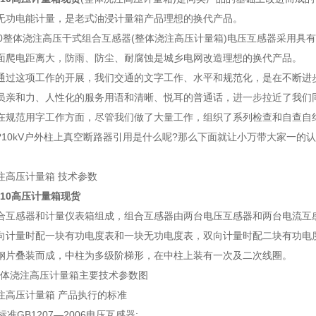
无功电能计量，是老式油浸计量箱产品理想的换代产品。
-10整体浇注高压干式组合互感器(整体浇注高压计量箱)电压互感器采用
面爬电距离大，防雨、防尘、耐腐蚀是城乡电网改造理想的换代产品。
通过这项工作的开展，我们交通的文字工作、水平和规范化，是在不断进
员亲和力、人性化的服务用语和清晰、悦耳的普通话，进一步拉近了我们
在规范用字工作方面，尽管我们做了大量工作，组织了系列检查和自查自
?10kV户外柱上真空断路器引用是什么呢?那么下面就让小万带大家一的
注高压计量箱 技术参数
V 10高压计量箱现货
合互感器和计量仪表箱组成，组合互感器由两台电压互感器和两台电流互感
向计量时配一块有功电度表和一块无功电度表，双向计量时配二块有功电
钢片叠装而成，中柱为多级阶梯形，在中柱上装有一次及二次线圈。
10整体浇注高压计量箱主要技术参数图
注高压计量箱 产品执行的标准
准GB1207—2006电压互感器;