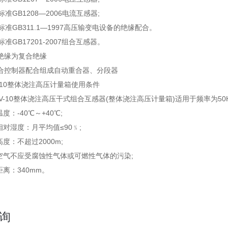
准GB1208—2006电流互感器;
准GB311.1—1997高压输变电设备的绝缘配合。
准GB17201-2007组合互感器。
绝缘为复合绝缘
合控制器配合组成自动重合器、分段器
V-10整体浇注高压计量箱使用条件
V-10整体浇注高压干式组合互感器(整体浇注高压计量箱)适用于频率为50H
：-40℃～+40℃;
对湿度：月平均值≤90﹪;
：不超过2000m;
气不应受腐蚀性气体或可燃性气体的污染;
离：340mm。
询