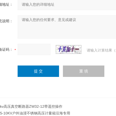
细地址：
充说明：
验证码：
请输入计算结果（
0kv高压真空断路器ZW32-12带遥控操作
LS-10KV户外油浸不锈钢高压计量箱沿海专用