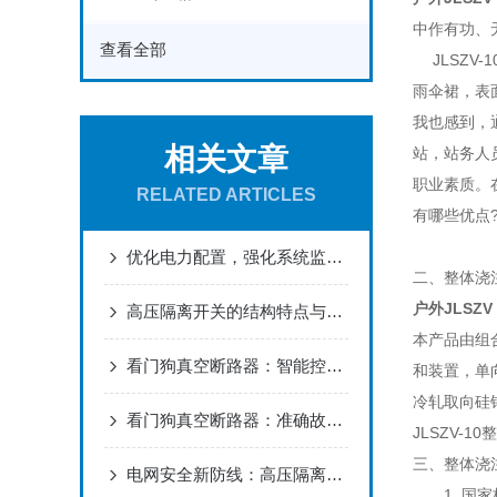
中作有功、
查看全部
JLSZV
雨伞裙，表
我也感到，
相关文章
站，站务人
职业素质。
RELATED ARTICLES
有哪些优点
优化电力配置，强化系统监测：35KV组合式互感器在智能电网建设中的应用
二、整体浇
户外JLSZ
高压隔离开关的结构特点与电力检修安全应用
本产品由组
看门狗真空断路器：智能控制，开启配电自动化新时代
和装置，单
冷轧取向硅
看门狗真空断路器：准确故障切除，保障供电安全
JLSZV-
三、整体浇
电网安全新防线：高压隔离开关的智能隔离艺术
1. 国家标