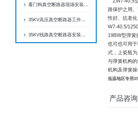
ZW7-40
看门狗真空断路器现场安装调试完整步骤
路保护之用。
性好、抗老化
35KV高压真空断路器工作原理，真空灭弧室绝缘分合过载短路保护技术解析
W7-40.5
35KV线路真空断路器安装调试规范：接线、接地、操作机构调试实操要点
19BW型弹
也可也可用于
式，上瓷瓶为
与弹簧机构的
机构及弹簧操
低温地区专用35K
产品咨询