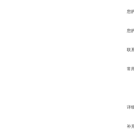
您
您
联
常
详
补