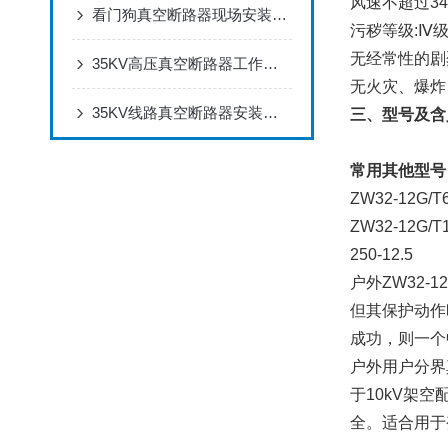
风速不超过34
看门狗真空断路器现场安装调试完整步骤
污秽等级:Ⅳ
无经常性的剧
35KV高压真空断路器工作原理，真空灭弧室绝缘分合过载短路保护技术解析
无火灾、爆炸
35KV线路真空断路器安装调试规范：接线、接地、操作机构调试实操要点
三、型号及含
常用其他型号
ZW32-12G/T
ZW32-12G/T
250-12.5
户外ZW32
但其保护动作
成功，则一个
户外用户分界
于10kV架
全。适合用于