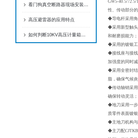
GW5-40.5
看门狗真空断路器现场安装调试完整步骤
性、传动部分的
◆导电杆采用
高压避雷器的应用特点
◆采用新型触头
如何判断10KV高压计量箱质量是否优异,这3点非常关键
和耐磨损能力；
◆采用的镀银工
◆接线座与接线
加强度的同时减
◆采用全密封结
脂，确保气候炎
◆传动轴销采用
确保转动灵活；
◆地刀采用一
质零件表面镀银
◆主地刀机构与
◆主刀配CJT