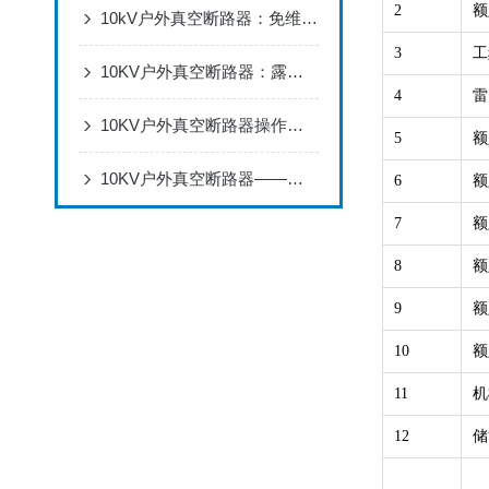
2
额
10kV户外真空断路器：免维护设计，适配电网架空线路分合闸
3
工
10KV户外真空断路器：露天用不怕风吹雨打，配电线路断电合闸超可靠
4
雷
10KV户外真空断路器操作全流程：安装调试、分合闸操作与状态检查
5
额
10KV户外真空断路器——保障电力系统可靠供电的重要设备
6
额
7
额
8
额
9
额
10
额
11
机
12
储