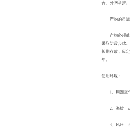
合、分闸举措。
产物的吊运、
产物必须处于分
采取防震步伐。
长期存放，应定
年。
使用环境：
1、周围空气温
2、海拔：≤2
3、风压：不超过