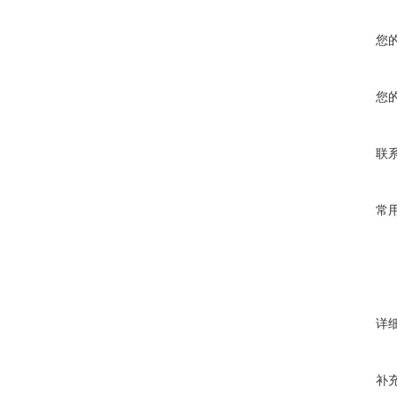
您
您
联
常
详
补