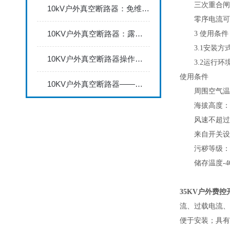
三次重合闸延
10kV户外真空断路器：免维护设计，适配电网架空线路分合闸
零序电流可以
10KV户外真空断路器：露天用不怕风吹雨打，配电线路断电合闸超可靠
3 使用条件
3.1安装方式
10KV户外真空断路器操作全流程：安装调试、分合闸操作与状态检查
3.2运行环境
使用条件
10KV户外真空断路器——保障电力系统可靠供电的重要设备
周围空气温度：
海拔高度：不超
风速不超过34
来自开关设备
污秽等级：I
储存温度-40℃
35KV户外费控开
流、过载电流、
便于安装；具有