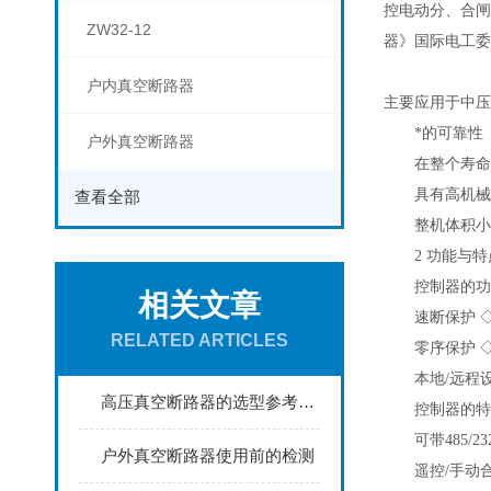
控电动分、合闸
ZW32-12
器》国际电工委
户内真空断路器
主要应用于中压
*的可靠性
户外真空断路器
在整个寿命期
具有高机械
查看全部
整机体积小，
2 功能与特
控制器的功
相关文章
速断保护 ◇过
RELATED ARTICLES
零序保护 ◇实
本地/远程设置
高压真空断路器的选型参考了解下呢
控制器的特
可带485/2
户外真空断路器使用前的检测
遥控/手动合