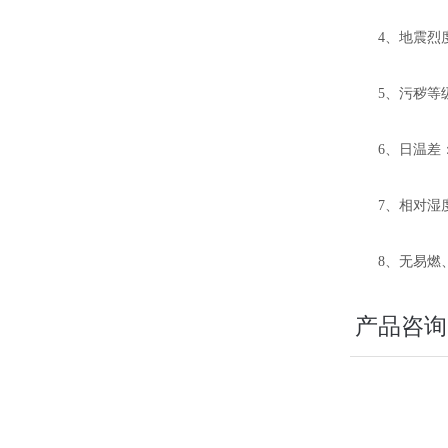
4、地震烈度
5、污秽等级
6、日温差：
7、相对湿度：
8、无易燃、
产品咨询