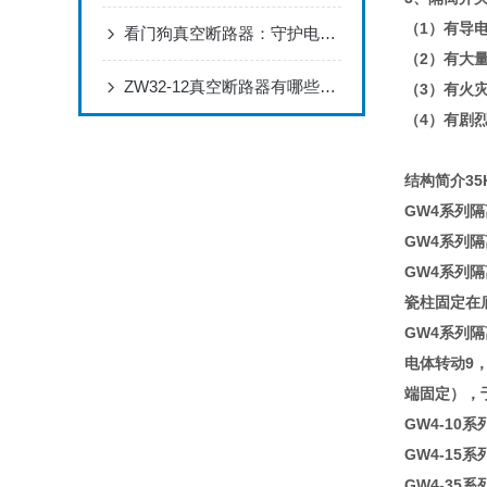
（1）有导
看门狗真空断路器：守护电力安全的利器
（2）有大
ZW32-12真空断路器有哪些主要特点？
（3）有火
（4）有剧
结构简介35
GW4系列
GW4系列
GW4系列
瓷柱固定在
GW4系列
电体转动9
端固定），
GW4-10
GW4-15
GW4-35