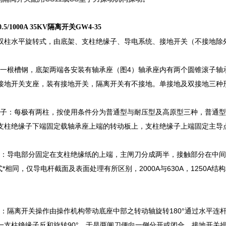
.5/1000A 35KV隔离开关GW4-35
双柱水平旋转式，由底架、支柱绝缘子、导电系统、接地开关（不接地除
：为一根槽钢，底架两端各安装有轴承座（图4）轴承座内有两个圆锥滚子
接地开关支座，装有接地开关，隔离开关有不接地。单接地及双接地三种
缘子：每极有两柱，按使用条件分为普通型与耐压型及高原型三种，普通型支柱
400,支柱绝缘子下端固定载轴承座上端的转动板上，支柱绝缘子上端固定主
系统：导电部分固定在支柱绝缘纸的上端，主闸刀分成两半，接触部分在中间
式*相同，仅导电杆截面及表面处理有所区别，2000A与630A，125
系统：隔离开关操作由操作机构带动底座中部之转动轴旋转180°通过水平连
一支柱绝缘子反和旋转90°，于是两闸刀便向一侧分开或闭合。接地开关