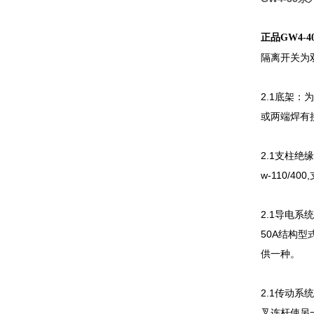
正品GW4-40
隔离开关为
2.1底架
或两端焊有
2.1支柱绝
w-110/
2.1导电
50A结构型
供一种。
2.1传动
叉连杆使另