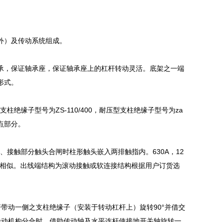
外）及传动系统组成。
轴承，保证轴承座，保证轴承座上的杠杆转动灵活。底架之一端
形式。
绝缘子型号为ZS-110/400，耐压型支柱绝缘子型号为za
导点部分。
、接触部分触头合闸时柱形触头嵌入两排触指内。630A，12
0A结构相似。出线端结构为滚动接触或软连接结构根据用户订货选
杆带动一侧之支柱绝缘子（安装于转动杠杆上）旋转90°并借交
操动机构分合时，借助传动轴及水平连杆使接地开关轴旋转一