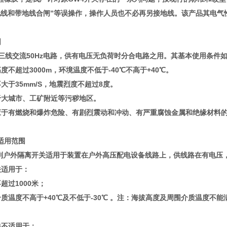
地线和带地线合闸”等误操作，操作人员也不必再另接地线。该产品其电气性
围
线交流50Hz电路，供有电压无负荷时分合电路之用。其基本使用条件
度不超过3000m，环境温度不低于-40℃不高于+40℃。
大于35mm/S，地震烈度不超过8度。
于大城市、工矿附近等污秽地区。
应于有燃烧和爆炸危险、有剧烈震动和冲动、有严重腐蚀金属和绝缘材料
适用范围
系列户外隔离开关适用于装置在户外高压配电设备线路上，供线路在有电压
关适用于：
超过1000米；
质温度不高于+40℃及不低于-30℃ 。注：海拔高度及周围介质温度不能
关不适用于：