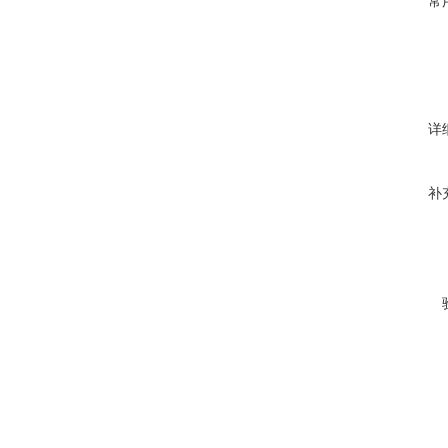
常
详
补