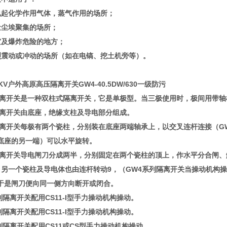
电起化学作用气体，蒸气作用的场所；
量尘埃聚集的场所；
灾及爆炸危险的地方；
烈震动或冲动的场所（如在电镐、挖土机旁等）。
KV户外高原高压隔离开关GW4-40.5DW/630一级防污
隔离开关是一种双柱式隔离开关，它是单极型。当三极使用时，极间用带
隔离开关由底座，绝缘支柱及导电部分组成。
隔离开关每极有两个瓷柱，分别装在底座两端轴承上，以交叉连杆连接（G
底座的另一端）可以水平旋转。
隔离开关导电闸刀分成两半，分别固定在两个瓷柱的顶上，作水平分合闸
，另一个瓷柱及导电体也由连杆转动9，（GW4系列隔离开关当操动机构
于是闸刀便向同一侧方向断开或闭合。
系列隔离开关配用CS11-I型手力操动机构操动。
系列隔离开关配用CS11-I型手力操动机构操动。
系列隔离开关配用CS11或CS型手力操动机构操动。