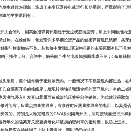
均发生过过热现象，造成了主变压器停电或运行长期受到，严重影响了运
故障的主要原因有：
离开关合闸时，因其触指弹簧长期处于受拉状态而疲劳，加上中间触指内
起过热。在检修时，曾发现许多早期投运产品的触指弹簧现已锈断，条形
 条形触指与柱形触头不良。从检修中发现出现该种问题的主要原因有以下几
B由于操作，分、合闸中，触头间产生的电弧烧损面造成不良；C条形触
触头采用，整个组件装于密封罩壳内。一般情况下不易发现内部过热，在
了几台隔离开关的接线座，发现转动轴芯和滚轮间的面已氧化；有的二者
也因潮气浸入引发开口凝露而造成滚轮压簧等部件锈蚀。为此建议采取如
检修时间有，应重点抽查接线座，有条件时应测量接线座的电阻，以其是
新安装的、特别是大额定电流的GW4系列隔离开关，应对接线座进行抽样
运行年久的隔离开关应更换老化和破损的密封罩的密封圈，以防止进水。
次检修后应在接线端子上贴上示温片，用以运行中过况。