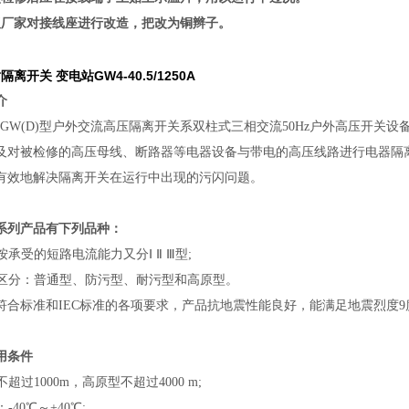
议厂家对接线座进行改造，把改为铜辫子。
隔离开关 变电站GW4-40.5/1250A
介
.5GW(D)型户外交流高压隔离开关系双柱式三相交流50Hz户外高压开关
及对被检修的高压母线、断路器等电器设备与带电的高压线路进行电器隔
有效地解决隔离开关在运行中出现的污闪问题。
列产品有下列品种：
关按承受的短路电流能力又分Ⅰ Ⅱ Ⅲ型;
用地区分：普通型、防污型、耐污型和高原型。
符合标准和IEC标准的各项要求，产品抗地震性能良好，能满足地震烈度9
条件
不超过1000m，高原型不超过4000 m;
-40℃～+40℃;