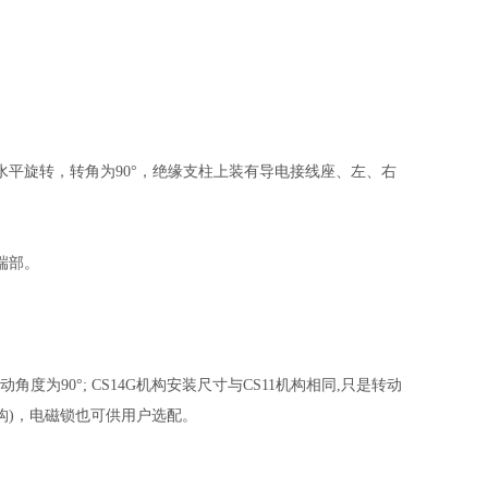
平旋转，转角为90°，绝缘支柱上装有导电接线座、左、右
端部。
度为90°; CS14G机构安装尺寸与CS11机构相同,只是转动
动机构)，电磁锁也可供用户选配。