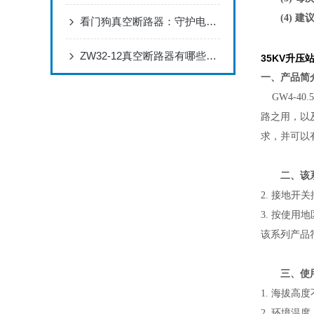
(4) 建
看门狗真空断路器：守护电力安全的利器
ZW32-12真空断路器有哪些主要特点？
35KV升压站
一、产品简
GW4-40
路之用，以
求，并可以
二、该系
2. 接地开
3. 按使
该系列产品
三、使用
1. 海拔高度
2. 环境温度：