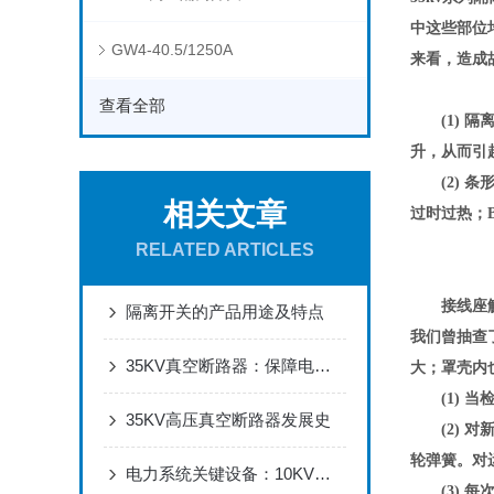
中这些部位
GW4-40.5/1250A
来看，造成
查看全部
(1) 隔
升，从而引
(2)
相关文章
过时过热；
RELATED ARTICLES
接线座
隔离开关的产品用途及特点
我们曾抽查
35KV真空断路器：保障电力系统安全稳定运行的高效断路技术
大；罩壳内
(1) 当
35KV高压真空断路器发展史
(2) 对
轮弹簧。对
电力系统关键设备：10KV高压计量箱在配电网中的核心作用与安装规范详解
(3) 每