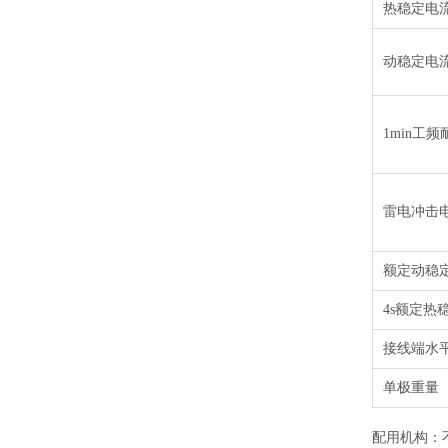
热稳定电流
动稳定电流(
1min工频
雷电冲击电
额定动稳定
4s额定热
接线端水平
单极重量 (
配用机构：不接地