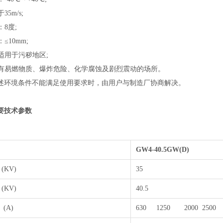
35m/s;
：8度;
≤10mm;
品适用于污秽地区;
用于有易燃物质、爆炸危险、化学腐蚀及剧烈震动的场所。
述环境条件不能满足使用要求时，由用户与制造厂协商解决。
技术参数
GW4-40.5GW(D)
(KV)
35
(KV)
40.5
(A)
630 1250 2000 2500 