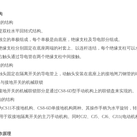
构
关的结构
是双柱水平回转式结构。
独立的单极组成，每个单极是由底座，绝缘支柱及导电部分组成。
绝缘支柱分别固定在底座两端的衬套上、以连杆连结，每个绝缘支柱可以水
右触头通过导电管在两个绝缘支柱中间接触。
关的结构
触头固定在隔离开关的导电管上，动触头安装在底座上的接地闸刀钢管的
关与接地开关的机械联锁
接地开关的机械联锁部分是通过CS8-6D型手动机构上的联锁盘来实现的。
构的结构
CS11不接地机构、CS8-6D单接地机构两种。其操作手柄为水平旋转，转动角
°,用于双接地隔离开关的主刀手动机构。同时CJ2、CJ5、CJ6、CJ11(电
原理