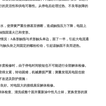
行的灵活性和供电可靠性。从停电后处理过热、不良等故障的
进水，使弹簧严重生锈甚至锈断，造成触指压力下降，电阻上
触指因退火已和变形。
种情况：A条形触指与术形触头单边，面了一半，引起大电流通
指与触头块之间固定的螺栓松动，引起该触面不良而进热。
年度检修时，由于停电时间较短也不可能进行全部解体检修。
咬得太紧，转动困难，机械磨损严重；测量发现其电阻也较
下改进及防护措施：
否良好。对电阻大的接线座应解体检修。
解体检查、清洗或整个面并重新涂中性凡士林，更换变形的滚