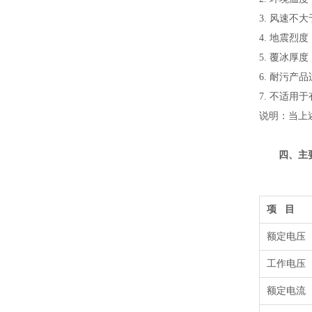
3. 风速不大于
4. 地震烈度
5. 覆冰厚度：
6. 耐污产
7. 不适
说明：当上
四、主要
项 目
额定电压 
工作电压 
额定电流 