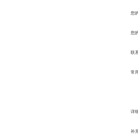
您
您
联
常
详
补