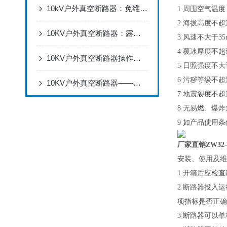
10kV户外真空断路器：免维护设计，适配电网架空线路分合闸
1 周围空气温度
2 海拔高度不超过
10KV户外真空断路器：露天用不怕风吹雨打，配电线路断电合闸超可靠
3 风速不大于3
4 覆冰厚度不超
10KV户外真空断路器操作全流程：安装调试、分合闸操作与状态检查
5 日照强度不大于
6 污秽等级不超过
10KV户外真空断路器——保障电力系统可靠供电的重要设备
7 地震裂度不超
8 无易燃、爆
9 如产品使用
厂家直销ZW32
安装、使用及维
1 开箱后应检
2 断路器投入
项指标是否正确
3 断路器可以