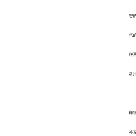
您
您
联
常
详
补