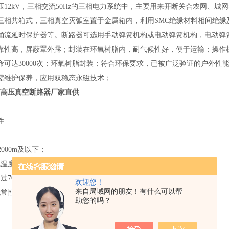
压12kV，三相交流50Hz的三相电力系统中，主要用来开断关合农网、
三相共箱式，三相真空灭弧室置于金属箱内，利用SMC绝缘材料相间绝缘
涌流延时保护器等。断路器可选用手动弹簧机构或电动弹簧机构，电动弹
靠性高，屏蔽罩外露；封装在环氧树脂内，耐气候性好，便于运输；操作
命可达30000次；环氧树脂封装；符合环保要求，已被广泛验证的户外
需维护保养，应用双稳态永磁技术；
KV高压真空断路器厂家直供
件
2000m及以下；
温度：上限+30℃，下限-40℃；
700Pa(相当于风速34m/s)；
欢迎您！
来自局域网的朋友！有什么可以帮
无常性剧烈震动；
助您的吗？