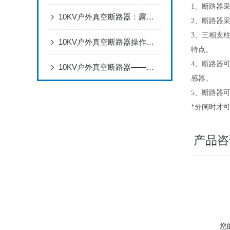
1、断路器
10KV户外真空断路器：露天用不怕风吹雨打，配电线路断电合闸超可靠
2、断路器
3、三相支
10KV户外真空断路器操作全流程：安装调试、分合闸操作与状态检查
特点。
4、断路器
10KV户外真空断路器——保障电力系统可靠供电的重要设备
感器。
5、断路器
*分闸时才
产品咨
您