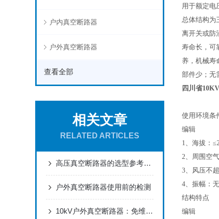
用于额定电
总体结构为
户内真空断路器
离开关或防
户外真空断路器
寿命长，可
养，机械寿
查看全部
部件少；无
四川省10
使用环境条
相关文章
编辑
RELATED ARTICLES
1、海拔：≤
2、周围空气
高压真空断路器的选型参考了解下呢
3、风压不超过
4、振幅：
户外真空断路器使用前的检测
结构特点
10kV户外真空断路器：免维护设计，适配电网架空线路分合闸
编辑