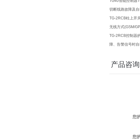
TG40
智能控制器T
切断线路故障及自
TG-2RCB
柱上开
无线方式
(GSM/G
TG-2RCB
控制器
障、告警信号时自
产品咨询
您
您