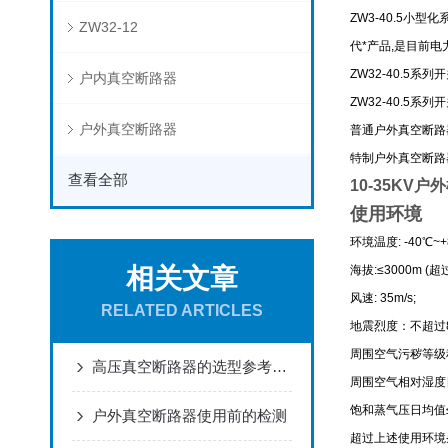
ZW3
-40.5
小型化
ZW32-12
代*产品
,
是目前电
ZW32-40.5
系列开
户内真空断路器
ZW32-40.5
系列开
户外真空断路器
普通户外真空断路
特制户外真空断路
查看全部
10-35KV
使用环境
环境温度: -40℃~
相关文章
海拔:≤3000m 
风速: 35m/s;
RELATED ARTICLES
地震烈度：不超过8
周围空气污秽等级
高压真空断路器的选型参考了解下呢
周围空气相对湿度日
饱和蒸气压日均值≤2.
户外真空断路器使用前的检测
超过上述使用环境