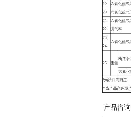
19
六氟化硫气体
20
六氟化硫气体
21
六氟化硫气体
22
漏气率
23
六氟化硫气体
24
断路器
25
重量
六氟化
*为断口间耐
**当产品高原型
产品咨询