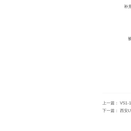
补
上一篇：
VS1
下一篇：
西安L