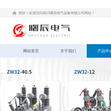
您好！欢迎访问四川曙辰电气设备有限公司网站！
网站首页
关于我们
产品中