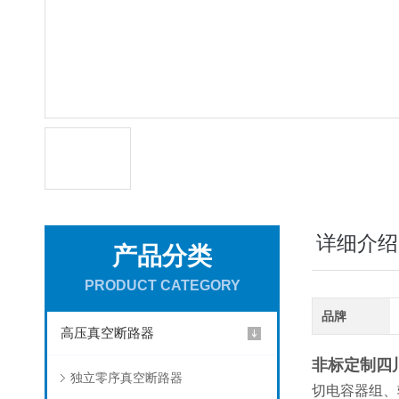
详细介绍
产品分类
PRODUCT CATEGORY
品牌
高压真空断路器
非标定制四
独立零序真空断路器
切电容器组、