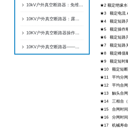
10kV户外真空断路器：免维护设计，适配电网架空线路分合闸
★2 额定绝缘水
★3 额定电流 A 
10KV户外真空断路器：露天用不怕风吹雨打，配电线路断电合闸超可靠
★4 额定短路开断
★5 额定操作顺序
10KV户外真空断路器操作全流程：安装调试、分合闸操作与状态检查
★6 额定短路开
★7 额定短路关
10KV户外真空断路器——保障电力系统可靠供电的重要设备
★8 额定峰值
★9 额定短时耐
★10 额定短断
★11 平均分闸速度
★12 平均合闸速
★13 触头合闸
★14 三相合
★15 合闸时间 
★16 分闸时间 
★17 机械寿命 