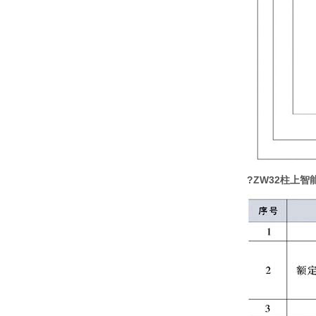
?ZW32
柱上智