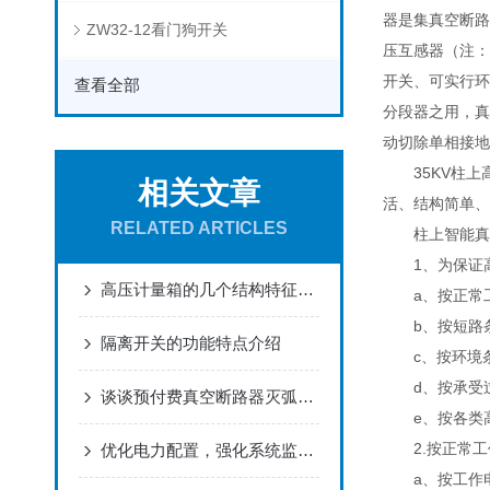
器是集真空断路
ZW32-12看门狗开关
压互感器（注：
开关、可实行环
查看全部
分段器之用，真
动切除单相接地
35KV柱上
相关文章
活、结构简单、
RELATED ARTICLES
柱上智能真空
1、为保证高
高压计量箱的几个结构特征来了解下呢
a、按正常工
b、按短路条
隔离开关的功能特点介绍
c、按环境条
d、按承受过
谈谈预付费真空断路器灭弧的4种方法
e、按各类高
2.按正常工
优化电力配置，强化系统监测：35KV组合式互感器在智能电网建设中的应用
a、按工作电