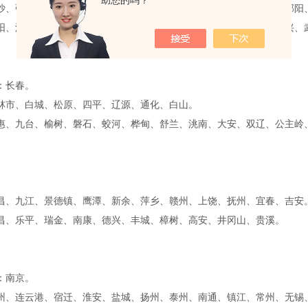
助您的吗？
沙、张家界、常德、益阳、岳阳、株洲、湘潭、衡阳、郴州、永州、邵
阳、津市、沅江、汨罗、临湘、醴陵、湘乡、韶山、耒阳、常宁、资兴
市：长春。
林市、白城、松原、四平、辽源、通化、白山。
惠、九台、榆树、磐石、蛟河、桦甸、舒兰、洮南、大安、双辽、公主岭
昌、九江、景德镇、鹰潭、新余、萍乡、赣州、上饶、抚州、宜春、吉
昌、乐平、瑞金、南康、德兴、丰城、樟树、高安、井冈山、贵溪。
市：南京。
州、连云港、宿迁、淮安、盐城、扬州、泰州、南通、镇江、常州、无