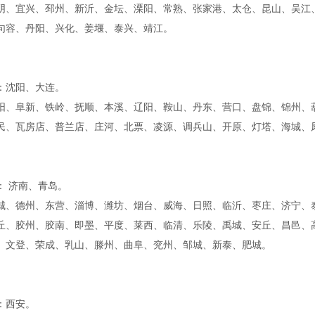
阴、宜兴、邳州、新沂、金坛、溧阳、常熟、张家港、太仓、昆山、吴江
句容、丹阳、兴化、姜堰、泰兴、靖江。
：沈阳、大连。
阳、阜新、铁岭、抚顺、本溪、辽阳、鞍山、丹东、营口、盘锦、锦州
民、瓦房店、普兰店、庄河、北票、凌源、调兵山、开原、灯塔、海城
： 济南、青岛。
城、德州、东营、淄博、潍坊、烟台、威海、日照、临沂、枣庄、济宁
丘、胶州、胶南、即墨、平度、莱西、临清、乐陵、禹城、安丘、昌邑、
、文登、荣成、乳山、滕州、曲阜、兖州、邹城、新泰、肥城。
市：西安。