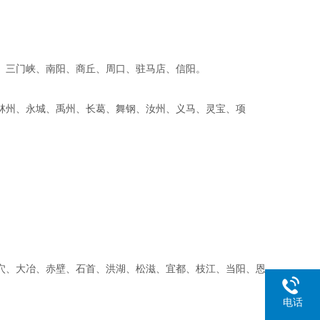
河、三门峡、南阳、商丘、周口、驻马店、信阳。
林州、永城、禹州、长葛、舞钢、汝州、义马、灵宝、项
。
穴、大冶、赤壁、石首、洪湖、松滋、宜都、枝江、当阳、恩
电话