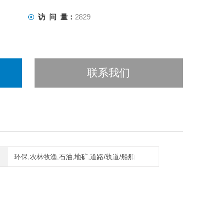
访 问 量：
2829
联系我们
环保,农林牧渔,石油,地矿,道路/轨道/船舶