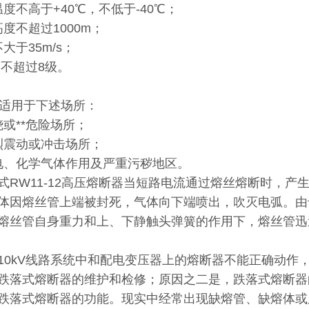
境温度不高于+40℃，不低于-40℃；
拔高度不超过1000m；
不大于35m/s；
烈度不超过8级。
品不适用于下述场所：
燃烧或**危险场所；
剧烈震动或冲击场所；
有导电、化学气体作用及严重污秽地区。
式RW11-12高压熔断器当短路电流通过熔丝熔断时，
体因熔丝管上端被封死，气体向下端喷出，吹灭电弧。由
熔丝管自身重力和上、下静触头弹簧的作用下，熔丝管迅
10kV线路系统中和配电变压器上的熔断器不能正确动作
跌落式熔断器的维护和检修；原因之二是，跌落式熔断器
跌落式熔断器的功能。现实中经常出现缺熔管、缺熔体或