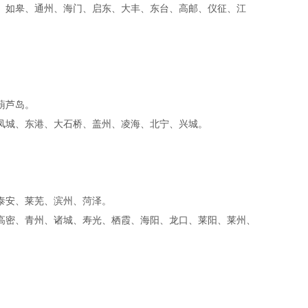
、如皋、通州、海门、启东、大丰、东台、高邮、仪征、江
、葫芦岛。
、凤城、东港、大石桥、盖州、凌海、北宁、兴城。
、泰安、莱芜、滨州、菏泽。
高密、青州、诸城、寿光、栖霞、海阳、龙口、莱阳、莱州、