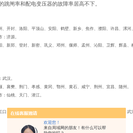
的跳闸率和配电变压器的故障率居高不下。
州、开封、洛阳、平顶山、安阳、鹤壁、新乡、焦作、濮阳、许昌、漯
市：济源。
阳、新郑、登封、新密、巩义、邓州、偃师、孟州、沁阳、卫辉、辉县、
市：武汉。
堰、襄樊、荆门、孝感、黄冈、鄂州、黄石、咸宁、荆州、宜昌、随州
市：仙桃、天门、潜江。
江口、老河口、枣阳、宜城、钟祥、汉川、应城、安陆、广水、麻城、武
。
欢迎您！
来自局域网的朋友！有什么可以帮