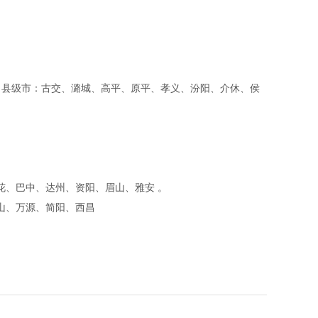
 县级市：古交、潞城、高平、原平、孝义、汾阳、介休、侯
花、巴中、达州、资阳、眉山、雅安 。
眉山、万源、简阳、西昌