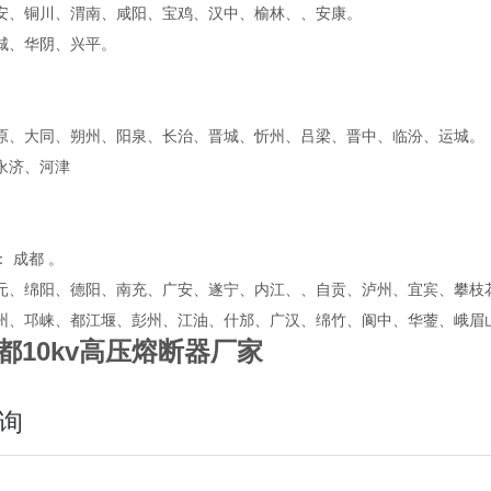
安、铜川、渭南、咸阳、宝鸡、汉中、榆林、、安康。
城、华阴、兴平。
原、大同、朔州、阳泉、长治、晋城、忻州、吕梁、晋中、临汾、运城。
永济、河津
： 成都 。
元、绵阳、德阳、南充、广安、遂宁、内江、、自贡、泸州、宜宾、攀枝
州、邛崃、都江堰、彭州、江油、什邡、广汉、绵竹、阆中、华蓥、峨
都10kv高压熔断器厂家
询