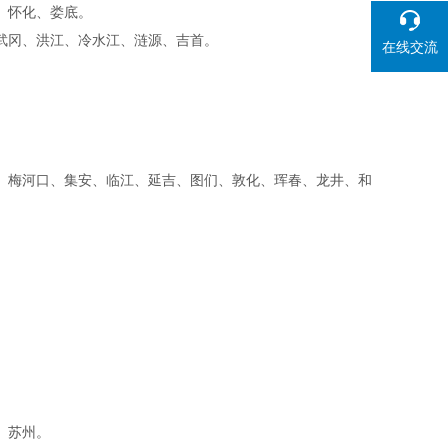
阳、怀化、娄底。
、武冈、洪江、冷水江、涟源、吉首。
在线交流
、梅河口、集安、临江、延吉、图们、敦化、珲春、龙井、和
安。
锡、苏州。