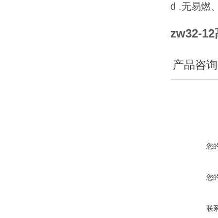
d .无易
zw32-
产品咨询
您
您
联