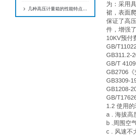
为：采用
几种高压计量箱的性能特点介绍
裙，表面
保证了高
件，增强
10KV预
GB/T1
GB311.
GB/T 4
GB270
GB330
GB1208
GB/T1
1.2 使用
a . 海拔
b .周围空
c . 风速