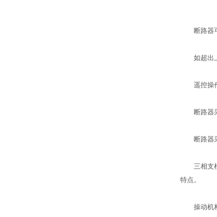
断路器可以
如超出上
遥控操作1
断路器采用
断路器采用
三相支柱及
特点。
操动机构采