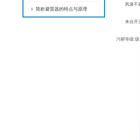
风速不超过3
简析避雷器的特点与原理
来自开关设
污秽等级:级