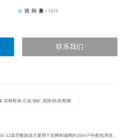
访 问 量：
3416
联系我们
保,农林牧渔,石油,地矿,道路/轨道/船舶
32-12真空断路器主要用于农网和城网的10kV户外配电系统，