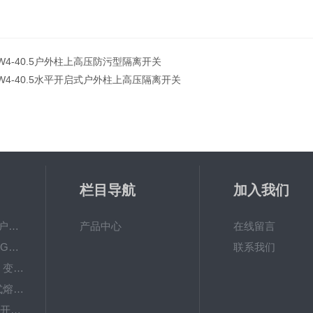
W4-40.5户外柱上高压防污型隔离开关
W4-40.5水平开启式户外柱上高压隔离开关
栏目导航
加入我们
VS1-12/630A10KV户内真空断路器型号参数
产品中心
在线留言
35KV高压隔离开关GW4-40.5DW/1250A刀闸
联系我们
35KV高压隔离刀闸 变电站GW4-40.5隔离开关
高原V型高压跌落式熔断器防风型HGRW-35/200
35KV户外高压隔离开关GW4-40.5/630-1250A