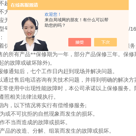
不超过级；
不大于10mm；
欢迎您！
应无易爆.易爆危险.无化学腐蚀及剧烈振动。
来自局域网的朋友！有什么可以帮
助您的吗？
：GW5-40.5/630A、GW5-40.5/1250、GW5-40.5/16
：
着优质、高效、发展的精神，以优质的产品、贴心的服务
出售的所有产品**保修期为一年，部分产品保修三年。保
起的故障或破坏除外)。
到报修通知后，七个工作日内赶到现场并解决问题。
可以通过售后电话咨询有关技术问题，并得到明确的解决方
在正常使用中出现性能故障时，本公司承诺以上保修服务
遵照相关法律法规执行。
修期内，以下情况将实行有偿维修服务;
于人为或不可抗拒的自然现象而发生的损坏。
于操作不当而造成的故障或损坏。
于对产品的改造、分解、组装而发生的故障或损坏。