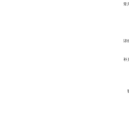
常
详
补