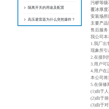
污秽等级
隔离开关的用途及配置
覆冰厚度
安装场所
高压避雷器为什么突然爆炸？
主要产品型号
售后服务
我公司本
1.我厂
现象所引
2.在接
3.用户
4.用户
本公司将
5.在保
(1)由
(2)由
(3)由