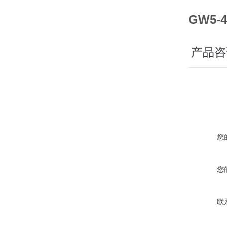
GW5
产品咨
您
您
联