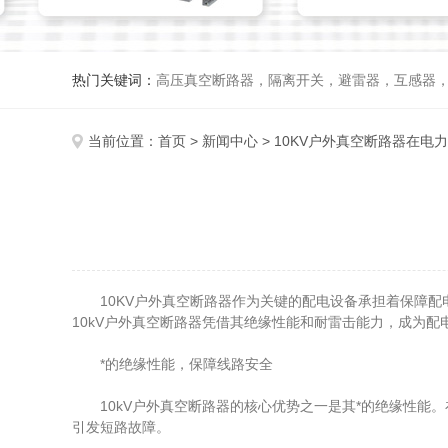
热门关键词：
高压真空断路器，隔离开关，避雷器，互感器
当前位置：
首页
>
新闻中心
> 10KV户外真空断路器在电
10KV户外真空断路器作为关键的配电设备承担着保障配
10kV户外真空断路器凭借其绝缘性能和耐雷击能力，成为配
*的绝缘性能，保障线路安全
10kV户外真空断路器的核心优势之一是其*的绝缘性能
引发短路故障。