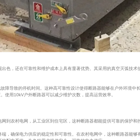
现出色，还在可靠性和维护成本上具有显著优势。其采用的真空灭弧技术
障导致的停机时间。这种高可靠性设计使得断路器能够在户外环境中长
。使用10kV户外断路器可以减少维护次数，提高运营效率。
电网到农村电网，从工业区到住宅区，这种断路器都能提供可靠的保护和
终端，确保电力供应的稳定性和可靠性。在农村电网中，这种断路器能够