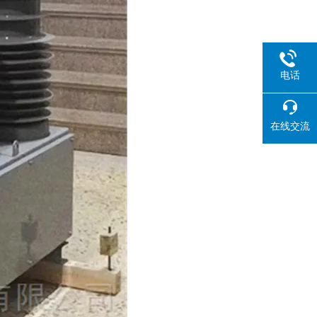
电话
在线交流