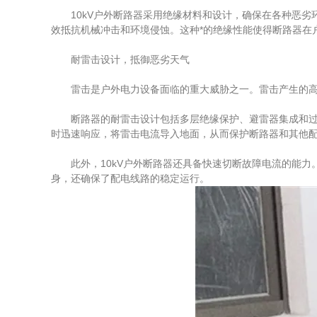
10kV户外断路器采用绝缘材料和设计，确保在各种恶劣
效抵抗机械冲击和环境侵蚀。这种*的绝缘性能使得断路器在
耐雷击设计，抵御恶劣天气
雷击是户外电力设备面临的重大威胁之一。雷击产生的高电
断路器的耐雷击设计包括多层绝缘保护、避雷器集成和过电
时迅速响应，将雷击电流导入地面，从而保护断路器和其他
此外，10kV户外断路器还具备快速切断故障电流的能力
身，还确保了配电线路的稳定运行。