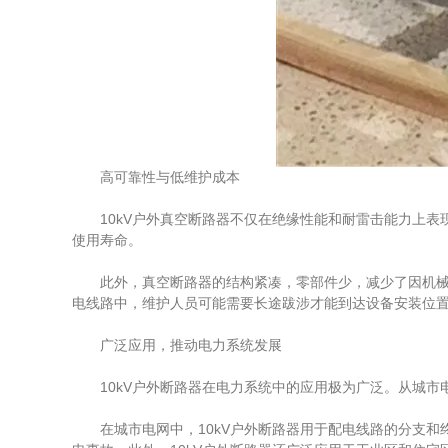
高可靠性与低维护成本
10kV户外真空断路器不仅在绝缘性能和耐雷击能力上表
使用寿命。
此外，真空断路器的结构紧凑，零部件少，减少了因机械故
电线路中，维护人员可能需要长途跋涉才能到达设备安装位置
广泛应用，推动电力系统发展
10kV户外断路器在电力系统中的应用极为广泛。从城市
在城市电网中，10kV户外断路器用于配电线路的分支和