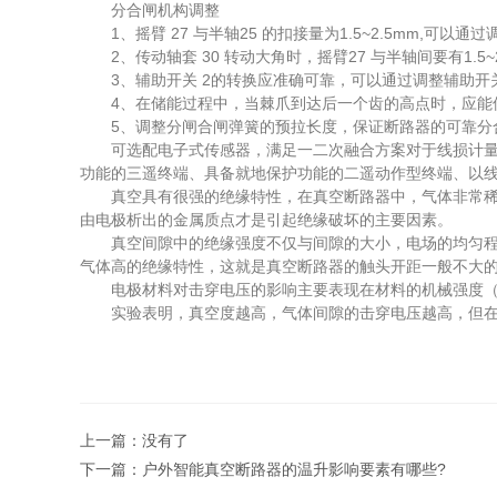
分合闸机构调整
1、摇臂 27 与半轴25 的扣接量为1.5~2.5mm,可以通过
2、传动轴套 30 转动大角时，摇臂27 与半轴间要有1.5
3、辅助开关 2的转换应准确可靠，可以通过调整辅助开关
4、在储能过程中，当棘爪到达后一个齿的高点时，应能保证
5、调整分闸合闸弹簧的预拉长度，保证断路器的可靠分
可选配电子式传感器，满足一二次融合方案对于线损计量、
功能的三遥终端、具备就地保护功能的二遥动作型终端、以
真空具有很强的绝缘特性，在真空断路器中，气体非常稀薄
由电极析出的金属质点才是引起绝缘破坏的主要因素。
真空间隙中的绝缘强度不仅与间隙的大小，电场的均匀程度有
气体高的绝缘特性，这就是真空断路器的触头开距一般不大
电极材料对击穿电压的影响主要表现在材料的机械强度（抗
实验表明，真空度越高，气体间隙的击穿电压越高，但在 10-
上一篇：没有了
下一篇：
户外智能真空断路器的温升影响要素有哪些?