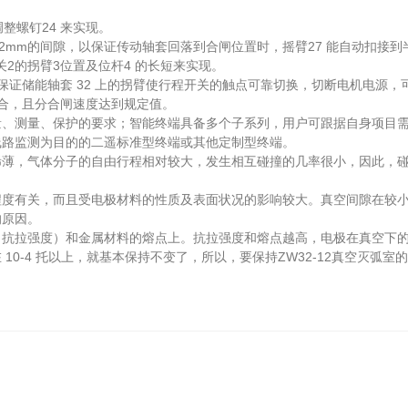
调整螺钉24 来实现。
~2mm的间隙，以保证传动轴套回落到合闸位置时，摇臂27 能自动扣接到半
2的拐臂3位置及位杆4 的长短来实现。
储能轴套 32 上的拐臂使行程开关的触点可靠切换，切断电机电源，可
合，且分合闸速度达到规定值。
测量、保护的要求；智能终端具备多个子系列，用户可跟据自身项目需
线路监测为目的的二遥标准型终端或其他定制型终端。
，气体分子的自由行程相对较大，发生相互碰撞的几率很小，因此，碰
关，而且受电极材料的性质及表面状况的影响较大。真空间隙在较小的距
的原因。
拉强度）和金属材料的熔点上。抗拉强度和熔点越高，电极在真空下的
4 托以上，就基本保持不变了，所以，要保持ZW32-12真空灭弧室的绝