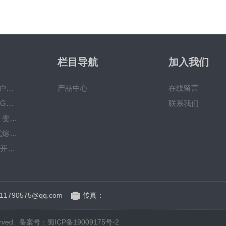
栏目导航
加入我们
VS1-12/630A10KV户内真空断路器型号参数
产品中心
在线留言
35KV高压隔离开关GW4-40.5DW/1250A刀闸
联系我们
35KV高压隔离刀闸 变电站GW4-40.5隔离开关
高原V型高压跌落式熔断器防风型HGRW-35/200
35KV户外高压隔离开关GW4-40.5/630-1250A
HRW12-15硅橡胶型10kv高压跌落式熔断器
1790575@qq.com
传真：
rved.
备案号：蜀ICP备19009175号-2