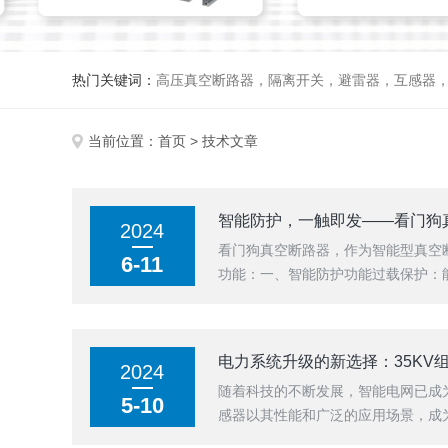
热门关键词：
高压真空断路器，隔离开关，避雷器，互感器
当前位置：
首页
> 技术文章
智能防护，一触即发——看门狗
2024
看门狗真空断路器，作为智能型真空
6-11
功能：一、智能防护功能过载保护：能
电力系统升级的新选择：35KV
2024
随着科技的不断发展，智能电网已成
5-10
感器以其性能和广泛的应用场景，成为