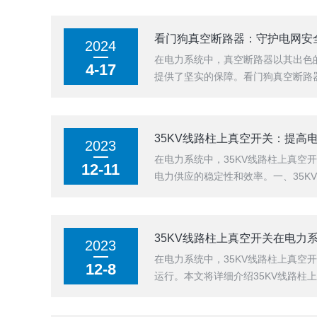
看门狗真空断路器：守护电网安
2024
在电力系统中，真空断路器以其出色
4-17
提供了坚实的保障。看门狗真空断路器
35KV线路柱上真空开关：提高
2023
在电力系统中，35KV线路柱上真
12-11
电力供应的稳定性和效率。一、35KV
35KV线路柱上真空开关在电力
2023
在电力系统中，35KV线路柱上真
12-8
运行。本文将详细介绍35KV线路柱上