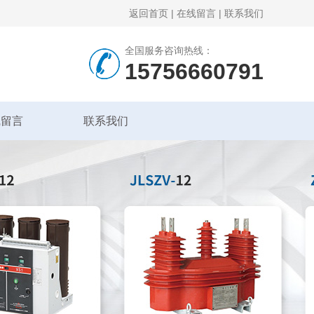
返回首页
|
在线留言
|
联系我们
全国服务咨询热线：
15756660791
线留言
联系我们