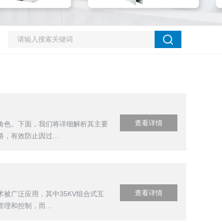
查看详情
角色。下面，我们将详细解析其主要
有效防止因过...
查看详情
被广泛应用，其中35KV组合式互
和控制，而...